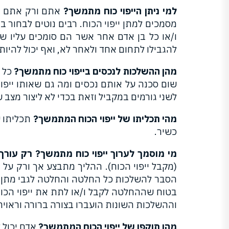
למי ניתן הייפוי כוח מתמשך?
אתם ורק אתם בו
מסמכים למתן ייפוי הכוח. רבים נוטים לבחור 
ו/או כל בן אדם אחר אשר הם סומכים עליו 
להגבילו לתחום אחד ולאחר לא, ואף יכול להיות
מהן ההשלכות לנכסים בייפוי כוח מתמשך?
כל 
שום סכנה על אותם נכסים ומה גם שאותו ייפוי
לשני גורמים במקביל וזאת בכדי לא ליצור מצב 
מהי תכליתו של ייפוי הכוח המתמשך?
תכליתו ש
כשיר.
מי מוסמך לערוך ייפוי כוח מתמשך?
רק עורך
(מקבל ייפוי הכוח). ההליך מתבצע אך ורק על י
הסבר להשלכות כל החלטה והחלטה לגבי מתן וק
בטוח שההחלטה לקבל ו/או לתת את ייפוי הכו
וההשלכות השונות הועברו בצורה ברורה וראויה
מהו תוקפו של ייפוי הכוח המתמשך?
אדם יכול להורות