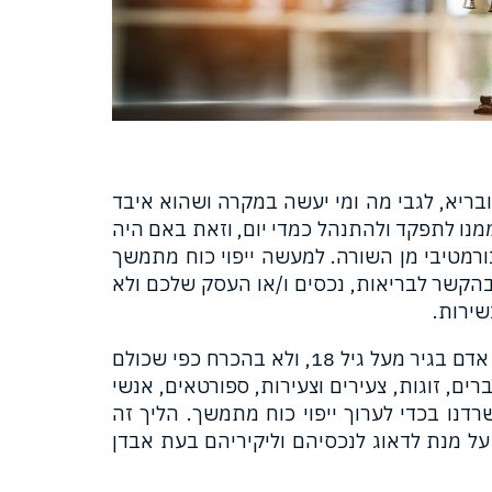
ובריא, לגבי מה ומי יעשה במקרה ושהוא איבד
מנו לתפקד ולהתנהל כמדי יום, וזאת באם היה
נורמטיבי מן השורה. למעשה ייפוי כוח מתמשך
בהקשר לבריאות, נכסים ו/או העסק שלכם ולא
ירות.
מהו פרופיל האדם אשר יכול להעניק ייפוי כוח מתמשך לאחר? התשובה היא כל אדם בגיר מעל גיל 18, ולא בהכרח כפי שכולם
ים, זוגות, צעירים וצעירות, ספורטאים, אנשי
רדנו בכדי לערוך ייפוי כוח מתמשך. הליך זה
ך על מנת לדאוג לנכסיהם וליקיריהם בעת אבדן