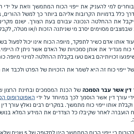
חרים למי להעניק את ייפוי הכוח המתמשך וזאת על ידי ח
בדרך כלל בדמויות הקרובות אליהם ביותר כך למשל ההורים, ב
שיקבל את ההחלטה הנכונה עבורם בעת הצורך. ישנם מקרים
 שבמצבים מסוימים יסרב מי שניתנה הזכות ו/או מטלה, לקבלת
עוד אותו אדם כשיר לתפקד, מיופה הכוח אינו יכול לפעול בשו
 כוח מגדיר את אותן סמכויות של האדם אשר ניתן לו הייפוי.
שיפגעו זכויותיהם באם טעו בקבלת ההחלטה למינוי מיופה כוח
ל ייפוי כוח זה היא לשמר את הזכויות של הפרט ולכבד את ה
 דין אשר עבר הסמכה
של הכנת המסמכים ובחינת הרצון של 
די עורך דין אשר הוסמך לכך במיוחד על ידי
האפוטרופוס הכ
בלת אותו ייפוי כוח מתמשך. במקרים רבים נאלץ עורך דין
ח הועברה לאחר שקיבלו כל הצדדים את המידע המלא בנושא
.
 כי ייפוי הכוח המתמשך הינו לתקופה של 5 שנים שלאחריהן הוא אינו בתוקף עוד.